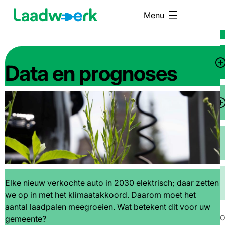
Overslaan
H
Menu
en
(
naar
de
inhoud
T
gaan
Data en prognoses
s
vo
Hero
T
Di
afbeelding
s
vo
La
Elke nieuw verkochte auto in 2030 elektrisch; daar zetten
we op in met het klimaatakkoord. Daarom moet het
aantal laadpalen meegroeien. Wat betekent dit voor uw
S
O
gemeente?